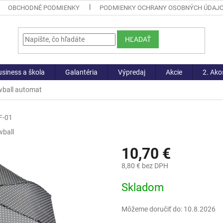
OBCHODNÉ PODMIENKY
PODMIENKY OCHRANY OSOBNÝCH ÚDAJ
HĽADAŤ
siness a škola
Galantéria
Výpredaj
Akcie
2. Ako
wball automat
F-01
ball
10,70 €
8,80 € bez DPH
Jednotková
Skladom
cena:
Môžeme doručiť do:
10.8.2026