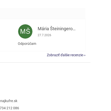
Mária Šteiningerová
MŠ
e 5 z 5 hviezdičiek.
Hodnotenie obchodu je 5 z 5 hviezdičiek.
27.7.2026
Odporúčam
Zobraziť ďalšie recenzie
@
najkufre.sk
734 212 086