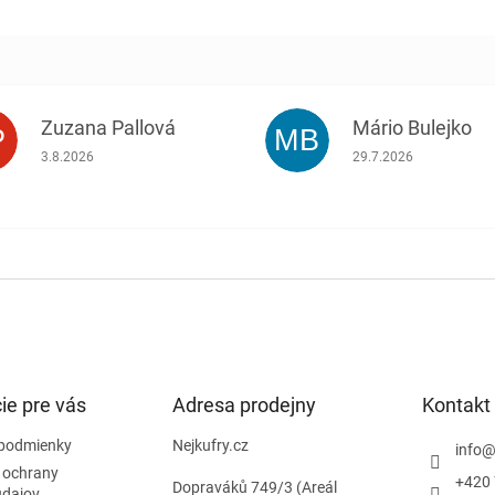
Zuzana Pallová
Mário Bulejko
P
MB
.
Hodnotenie obchodu je 5 z 5 hviezdičiek.
Hodnotenie obchodu j
3.8.2026
29.7.2026
ie pre vás
Adresa prodejny
Kontakt
podmienky
Nejkufry.cz
info
 ochrany
+420 
Dopraváků 749/3 (Areál
údajov