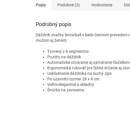
Popis
Podobné (3)
Hodnotenie
Dis
Podrobný popis
Dáždnik značky Snowball v bielo-čiernom prevedení s
mužom aj ženám.
Tvorený z 8 segmentov.
Puzdro na dáždnik
Automatické otváranie aj zatváranie tlačidlom
Ergonomická rukoväť pre ľahké držanie aj zav
Uskladnenie dáždnika na suchý zips
Po uzavretí rozmer 28 x 4 cm.
Veľmi elegantné a skladný
Šnúrka na zavesenie