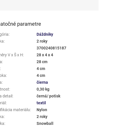
atočné parametre
gória
:
Dáždniky
ka
:
2 roky
3700240815187
ěry V x Š x H
:
28 x 4 x 4
a
:
28 cm
a
:
4 cm
bka
:
4 cm
a
:
čierna
tnost
:
0,30 kg
 detail
:
černá/ potisk
riál
:
textil
fikácia materiálu
:
Nylon
ka
:
2 roky
ka
:
Snowball