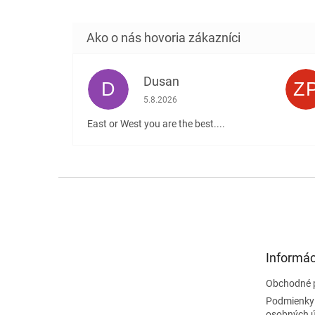
Dusan
D
Z
Hodnotenie obchodu je 5 z 5 hviezdičiek
5.8.2026
East or West you are the best....
Z
á
p
ä
t
Informác
i
e
Obchodné 
Podmienky
osobných 