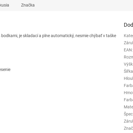
kusia
Značka
Dod
 bodkami, je skladací a plne automatický, nesmie chýbať v taške
Kate
Záru
EAN
:
Rozm
Výšk
esenie
Šířk
Hlou
Farb
Hmo
Farba
Mate
Špeci
Záru
Znač