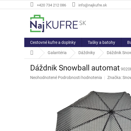
Prejsť
+420 734 212 086
info@najkufre.sk
na
obsah
Cestovné kufre a doplnky
Tašky a batohy
Bu
Domov
Galantéria
Dáždniky
Dáždnik Sno
Dáždnik Snowball automat
9020
Priemerné
Neohodnotené
Podrobnosti hodnotenia
Značka:
Snow
hodnotenie
produktu
je
0,0
z
5
hviezdičiek.