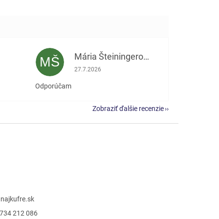
Mária Šteiningerová
MŠ
e 5 z 5 hviezdičiek.
Hodnotenie obchodu je 5 z 5 hviezdičiek.
27.7.2026
Odporúčam
Zobraziť ďalšie recenzie
@
najkufre.sk
734 212 086