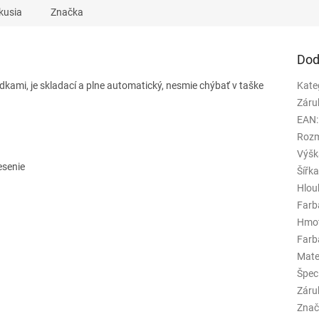
kusia
Značka
Dod
kami, je skladací a plne automatický, nesmie chýbať v taške
Kate
Záru
EAN
:
Rozm
Výšk
esenie
Šířk
Hlou
Farb
Hmo
Farba
Mate
Špeci
Záru
Znač