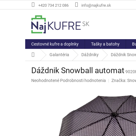
Prejsť
+420 734 212 086
info@najkufre.sk
na
obsah
Cestovné kufre a doplnky
Tašky a batohy
Bu
Domov
Galantéria
Dáždniky
Dáždnik Sno
Dáždnik Snowball automat
9020
Priemerné
Neohodnotené
Podrobnosti hodnotenia
Značka:
Snow
hodnotenie
produktu
je
0,0
z
5
hviezdičiek.