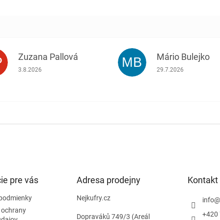
Zuzana Pallová
Mário Bulejko
P
MB
.
Hodnotenie obchodu je 5 z 5 hviezdičiek.
Hodnotenie obchodu j
3.8.2026
29.7.2026
ie pre vás
Adresa prodejny
Kontakt
podmienky
Nejkufry.cz
info
 ochrany
+420 
Dopraváků 749/3 (Areál
údajov