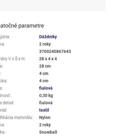
atočné parametre
gória
:
Dáždniky
ka
:
2 roky
3700240867643
ěry V x Š x H
:
28 x 4 x 4
a
:
28 cm
a
:
4 cm
bka
:
4 cm
a
:
fialová
tnost
:
0,30 kg
 detail
:
fialová
riál
:
textil
fikácia materiálu
:
Nylon
ka
:
2 roky
ka
:
Snowball