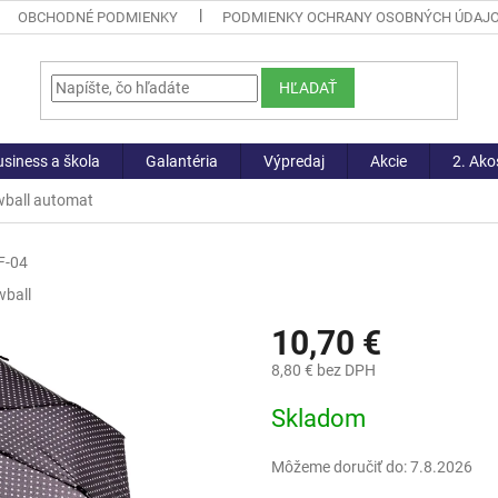
OBCHODNÉ PODMIENKY
PODMIENKY OCHRANY OSOBNÝCH ÚDAJ
HĽADAŤ
siness a škola
Galantéria
Výpredaj
Akcie
2. Ako
wball automat
F-04
ball
10,70 €
8,80 € bez DPH
Jednotková
Skladom
cena:
Môžeme doručiť do:
7.8.2026