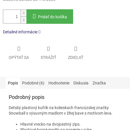
Pridať do košíka
Detailné informácie
OPÝTAŤ SA
STRÁŽIŤ
ZDIEĽAŤ
Popis
Podobné (6)
Hodnotenie
Diskusia
Značka
Podrobný popis
Detský plastový kufrík na kolieskach francúzskej značky
Snowball s výsuvným madlom v žltej bave s motívom leva.
Hlavné vrecko na dvojcestný zips.
Plastové horné madlo na nosenie v ruke.