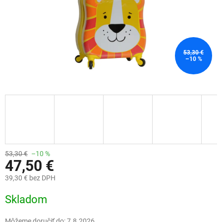
53,30 €
–10 %
53,30 €
–10 %
47,50 €
39,30 € bez DPH
Jednotková
Skladom
cena:
Môžeme doručiť do:
7.8.2026