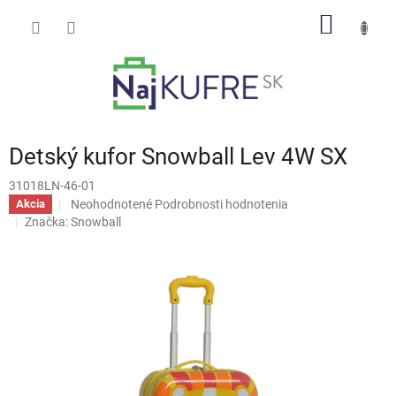
Prejsť
NÁKU
na
obsah
KOŠÍK
Detský kufor Snowball Lev 4W SX
31018LN-46-01
Priemerné
Neohodnotené
Podrobnosti hodnotenia
Akcia
hodnotenie
Značka:
Snowball
produktu
je
0,0
z
5
hviezdičiek.