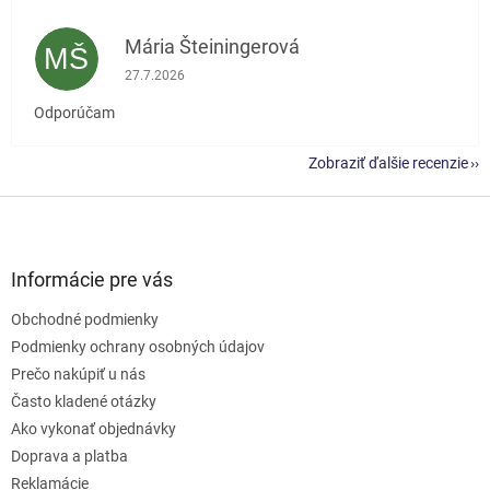
Mária Šteiningerová
MŠ
Hodnotenie obchodu je 5 z 5 hviezdičiek.
27.7.2026
Odporúčam
Zobraziť ďalšie recenzie
Z
á
p
ä
Informácie pre vás
t
Obchodné podmienky
i
e
Podmienky ochrany osobných údajov
Prečo nakúpiť u nás
Často kladené otázky
Ako vykonať objednávky
Doprava a platba
Reklamácie