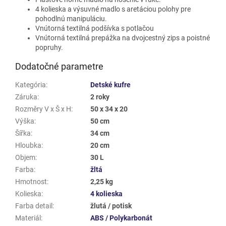
4 kolieska a výsuvné madlo s aretáciou polohy pre
pohodlnú manipuláciu.
Vnútorná textilná podšívka s potlačou
Vnútorná textilná prepážka na dvojcestný zips a poistné
popruhy.
Dodatočné parametre
Kategória
:
Detské kufre
Záruka
:
2 roky
Rozměry V x Š x H
:
50 x 34 x 20
Výška
:
50 cm
Šířka
:
34 cm
Hloubka
:
20 cm
Objem
:
30 L
Farba
:
žltá
Hmotnost
:
2,25 kg
Kolieska
:
4 kolieska
Farba detail
:
žlutá / potisk
Materiál
:
ABS / Polykarbonát