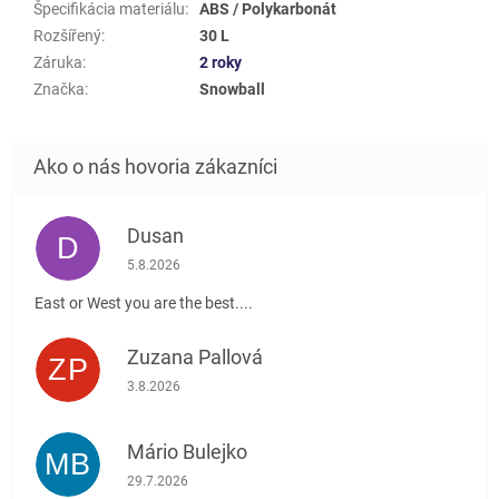
Špecifikácia materiálu
:
ABS / Polykarbonát
Rozšířený
:
30 L
Záruka
:
2 roky
Značka
:
Snowball
Dusan
D
Hodnotenie obchodu je 5 z 5 hviezdičiek.
5.8.2026
East or West you are the best....
Zuzana Pallová
ZP
Hodnotenie obchodu je 5 z 5 hviezdičiek.
3.8.2026
Mário Bulejko
MB
Hodnotenie obchodu je 5 z 5 hviezdičiek.
29.7.2026