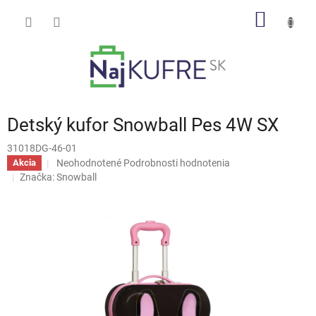
Prejsť
NÁKU
na
obsah
KOŠÍK
Detský kufor Snowball Pes 4W SX
31018DG-46-01
Priemerné
Neohodnotené
Podrobnosti hodnotenia
Akcia
hodnotenie
Značka:
Snowball
produktu
je
0,0
z
5
hviezdičiek.