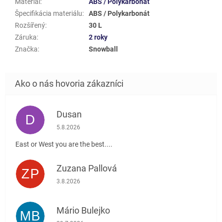
Materiál
:
ABS / Polykarbonát
Špecifikácia materiálu
:
ABS / Polykarbonát
Rozšířený
:
30 L
Záruka
:
2 roky
Značka
:
Snowball
Dusan
D
Hodnotenie obchodu je 5 z 5 hviezdičiek.
5.8.2026
East or West you are the best....
Zuzana Pallová
ZP
Hodnotenie obchodu je 5 z 5 hviezdičiek.
3.8.2026
Mário Bulejko
MB
Hodnotenie obchodu je 5 z 5 hviezdičiek.