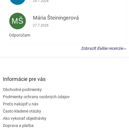
29.7.2026
Mária Šteiningerová
MŠ
Hodnotenie obchodu je 5 z 5 hviezdičiek.
27.7.2026
Odporúčam
Zobraziť ďalšie recenzie
Z
á
p
ä
Informácie pre vás
t
Obchodné podmienky
i
e
Podmienky ochrany osobných údajov
Prečo nakúpiť u nás
Často kladené otázky
Ako vykonať objednávky
Doprava a platba