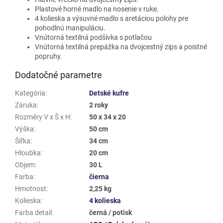
Plastové horné madlo na nosenie v ruke.
4 kolieska a výsuvné madlo s aretáciou polohy pre
pohodlnú manipuláciu.
Vnútorná textilná podšívka s potlačou
Vnútorná textilná prepážka na dvojcestný zips a poistné
popruhy.
Dodatočné parametre
Kategória
:
Detské kufre
Záruka
:
2 roky
Rozměry V x Š x H
:
50 x 34 x 20
Výška
:
50 cm
Šířka
:
34 cm
Hloubka
:
20 cm
Objem
:
30 L
Farba
:
čierna
Hmotnost
:
2,25 kg
Kolieska
:
4 kolieska
Farba detail
:
černá / potisk