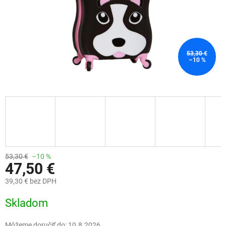
53,30 €
–10 %
53,30 €
–10 %
47,50 €
39,30 € bez DPH
Jednotková
Skladom
cena:
Môžeme doručiť do:
10.8.2026