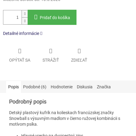
Pridať do košíka
Detailné informácie
OPÝTAŤ SA
STRÁŽIŤ
ZDIEĽAŤ
Popis
Podobné (6)
Hodnotenie
Diskusia
Značka
Podrobný popis
Detský plastový kufrík na kolieskach francúzskej značky
Snowball s výsuvným madlom v čierno ružovej kombinácii s
motívom psíka.
Hlavné vrecko na dvojcestný zips.