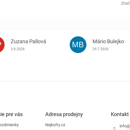
Znač
Zuzana Pallová
Mário Bulejko
P
MB
.
Hodnotenie obchodu je 5 z 5 hviezdičiek.
Hodnotenie obchodu j
3.8.2026
29.7.2026
ie pre vás
Adresa prodejny
Kontakt
podmienky
Nejkufry.cz
info