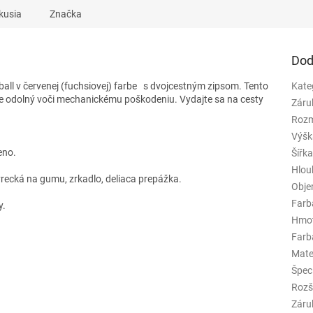
kusia
Značka
Dod
ll v červenej (fuchsiovej) farbe
s dvojcestným zipsom. Tento
Kate
 je odolný voči mechanickému poškodeniu. Vydajte sa na cesty
Záru
Rozm
Výšk
eno.
Šířk
Hlou
vrecká na gumu, zrkadlo, deliaca prepážka.
Obj
.
Farb
y.
Hmo
Farba
Mate
Špeci
Rozš
Záru