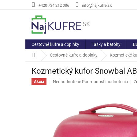
Prejsť
+420 734 212 086
info@najkufre.sk
na
obsah
Cestovné kufre a doplnky
Tašky a batohy
Bu
Domov
Cestovné kufre a doplnky
Kozmetické ku
Kozmetický kufor Snowbal A
Priemerné
Neohodnotené
Podrobnosti hodnotenia
Z
Akcia
hodnotenie
produktu
je
0,0
z
5
hviezdičiek.