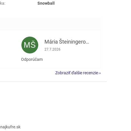
ka
:
Snowball
Mária Šteiningerová
MŠ
e 5 z 5 hviezdičiek.
Hodnotenie obchodu je 5 z 5 hviezdičiek.
27.7.2026
Odporúčam
Zobraziť ďalšie recenzie
@
najkufre.sk