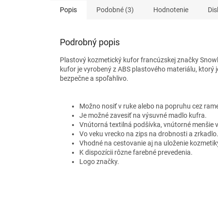
Popis
Podobné (3)
Hodnotenie
Dis
Podrobný popis
Plastový kozmetický kufor
francúzskej značky Snowba
kufor je vyrobený z ABS plastového materiálu, ktorý
bezpečne a spoľahlivo.
Možno nosiť v ruke alebo na popruhu cez ram
Je možné zavesiť na výsuvné madlo kufra.
Vnútorná textilná podšívka, vnútorné menšie 
Vo veku vrecko na zips na drobnosti a zrkadlo
Vhodné na cestovanie aj na uloženie kozmetik
K dispozícii rôzne farebné prevedenia.
Logo značky.