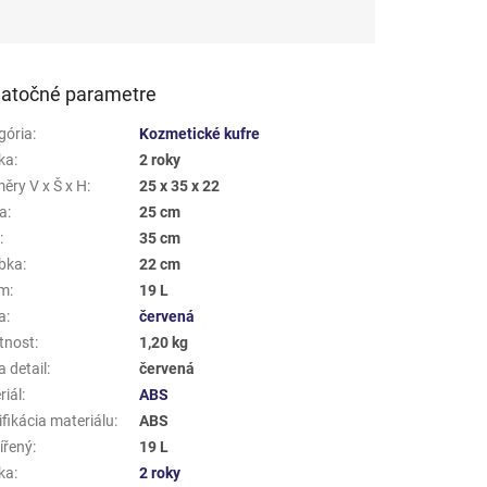
atočné parametre
gória
:
Kozmetické kufre
ka
:
2 roky
ěry V x Š x H
:
25 x 35 x 22
a
:
25 cm
a
:
35 cm
bka
:
22 cm
em
:
19 L
a
:
červená
tnost
:
1,20 kg
 detail
:
červená
riál
:
ABS
fikácia materiálu
:
ABS
ířený
:
19 L
ka
:
2 roky