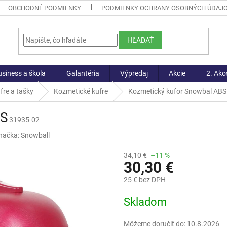
OBCHODNÉ PODMIENKY
PODMIENKY OCHRANY OSOBNÝCH ÚDAJ
HĽADAŤ
siness a škola
Galantéria
Výpredaj
Akcie
2. Ako
fre a tašky
Kozmetické kufre
Kozmetický kufor Snowbal ABS
BS
31935-02
načka:
Snowball
34,10 €
–11 %
30,30 €
25 € bez DPH
Jednotková
Skladom
cena:
Môžeme doručiť do:
10.8.2026