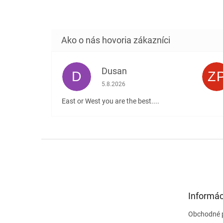
Dusan
D
Z
Hodnotenie obchodu je 5 z 5 hviezdičiek
5.8.2026
East or West you are the best....
Z
á
p
ä
t
Informác
i
e
Obchodné 