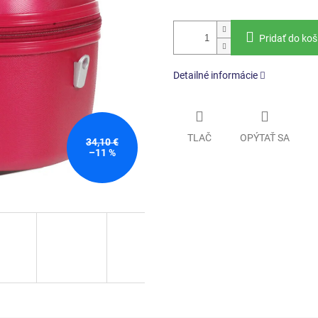
Pridať do koš
Detailné informácie
TLAČ
OPÝTAŤ SA
34,10 €
–11 %