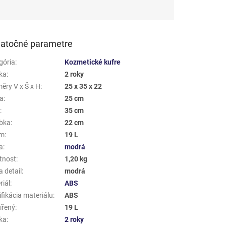
atočné parametre
gória
:
Kozmetické kufre
ka
:
2 roky
ěry V x Š x H
:
25 x 35 x 22
a
:
25 cm
a
:
35 cm
bka
:
22 cm
em
:
19 L
a
:
modrá
tnost
:
1,20 kg
 detail
:
modrá
riál
:
ABS
fikácia materiálu
:
ABS
ířený
:
19 L
ka
:
2 roky