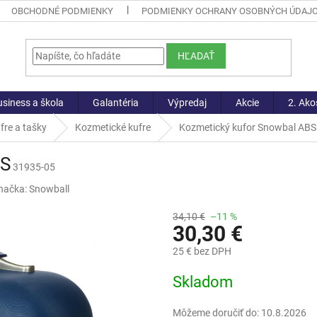
OBCHODNÉ PODMIENKY
PODMIENKY OCHRANY OSOBNÝCH ÚDAJ
HĽADAŤ
siness a škola
Galantéria
Výpredaj
Akcie
2. Ako
fre a tašky
Kozmetické kufre
Kozmetický kufor Snowbal ABS
BS
31935-05
načka:
Snowball
34,10 €
–11 %
30,30 €
25 € bez DPH
Jednotková
Skladom
cena:
Môžeme doručiť do:
10.8.2026