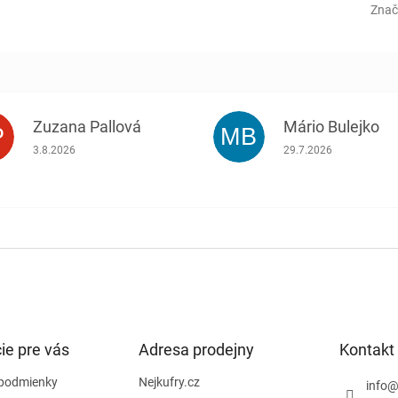
Znač
Zuzana Pallová
Mário Bulejko
P
MB
.
Hodnotenie obchodu je 5 z 5 hviezdičiek.
Hodnotenie obchodu j
3.8.2026
29.7.2026
ie pre vás
Adresa prodejny
Kontakt
podmienky
Nejkufry.cz
info