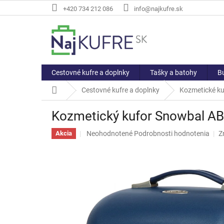
Prejsť
+420 734 212 086
info@najkufre.sk
na
obsah
Cestovné kufre a doplnky
Tašky a batohy
Bu
Domov
Cestovné kufre a doplnky
Kozmetické ku
Kozmetický kufor Snowbal A
Priemerné
Neohodnotené
Podrobnosti hodnotenia
Z
Akcia
hodnotenie
produktu
je
0,0
z
5
hviezdičiek.