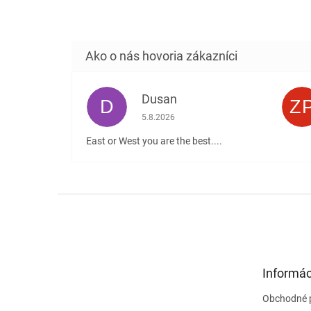
Dusan
D
Z
Hodnotenie obchodu je 5 z 5 hviezdičiek
5.8.2026
East or West you are the best....
Z
á
p
ä
t
Informác
i
e
Obchodné 