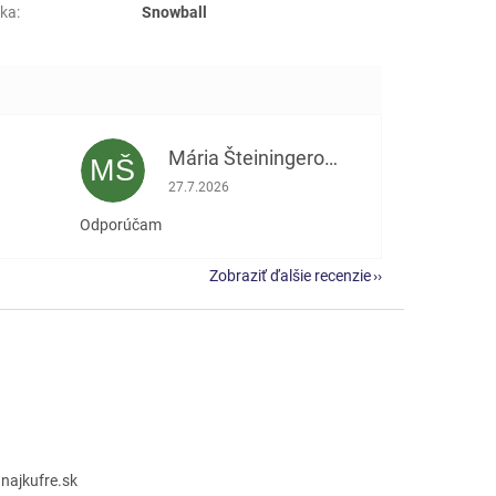
ka
:
Snowball
Mária Šteiningerová
MŠ
e 5 z 5 hviezdičiek.
Hodnotenie obchodu je 5 z 5 hviezdičiek.
27.7.2026
Odporúčam
Zobraziť ďalšie recenzie
@
najkufre.sk