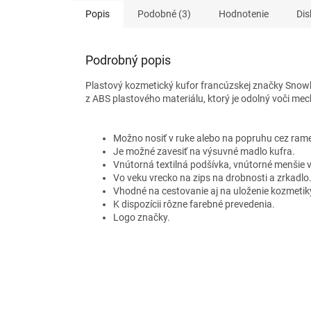
Popis
Podobné (3)
Hodnotenie
Dis
Podrobný popis
Plastový kozmetický kufor
francúzskej značky Snowb
z ABS plastového materiálu, ktorý je odolný voči me
Možno nosiť v ruke alebo na popruhu cez ram
Je možné zavesiť na výsuvné madlo kufra.
Vnútorná textilná podšívka, vnútorné menšie 
Vo veku vrecko na zips na drobnosti a zrkadlo
Vhodné na cestovanie aj na uloženie kozmetik
K dispozícii rôzne farebné prevedenia.
Logo značky.