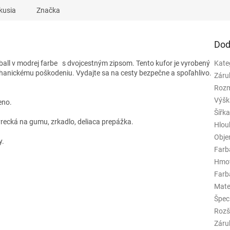
kusia
Značka
Dod
all v modrej farbe
s dvojcestným zipsom. Tento kufor je vyrobený
Kate
chanickému poškodeniu. Vydajte sa na cesty bezpečne a spoľahlivo.
Záru
Rozm
Výšk
eno.
Šířk
vrecká na gumu, zrkadlo, deliaca prepážka.
Hlou
.
Obj
y.
Farb
Hmo
Farba
Mate
Špeci
Rozš
Záru