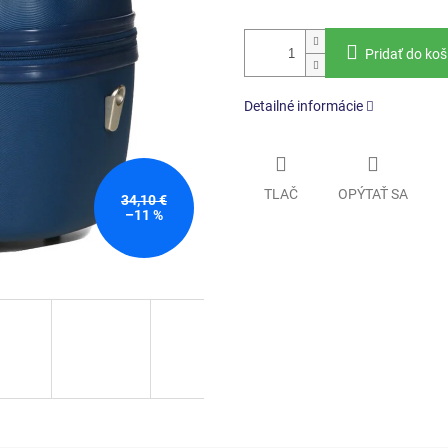
Pridať do koš
Detailné informácie
TLAČ
OPÝTAŤ SA
34,10 €
–11 %