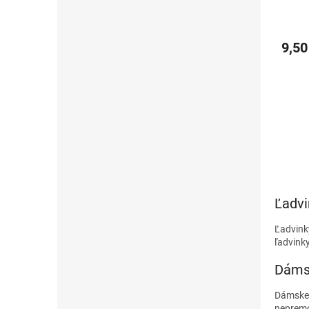
9,50
Ľadvi
Ľadvink
ľadvinky
Dáms
Dámske 
nepremo