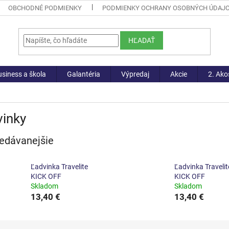
OBCHODNÉ PODMIENKY
PODMIENKY OCHRANY OSOBNÝCH ÚDAJ
HĽADAŤ
siness a škola
Galantéria
Výpredaj
Akcie
2. Ako
vinky
edávanejšie
Ľadvinka Travelite
Ľadvinka Travelit
KICK OFF
KICK OFF
Skladom
Skladom
13,40 €
13,40 €