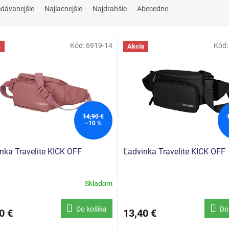
edávanejšie
Najlacnejšie
Najdrahšie
Abecedne
Kód:
6919-14
Kód
a
Akcia
14,90 €
–10 %
nka Travelite KICK OFF
Ľadvinka Travelite KICK OFF
Skladom
Do košíka
Do
0 €
13,40 €