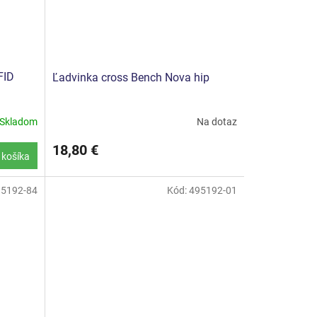
FID
Ľadvinka cross Bench Nova hip
Skladom
Na dotaz
18,80 €
 košíka
95192-84
Kód:
495192-01