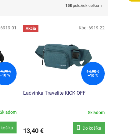
158
položiek celkom
:
6919-01
Kód:
6919-22
Akcia
14,90 €
14,90 €
–10 %
–10 %
Ľadvinka Travelite KICK OFF
Skladom
Skladom
 košíka
Do košíka
13,40 €