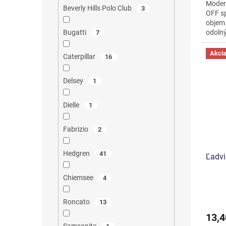
Modern
Beverly Hills Polo Club
3
OFF sp
objem 
odolný
Bugatti
7
aktivit
Akci
Caterpillar
16
Delsey
1
Dielle
1
Fabrizio
2
Hedgren
41
Ľadvi
Chiemsee
4
Roncato
13
13,4