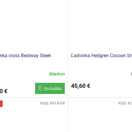
nka cross Bestway Sleek
Ľadvinka Hedgren Cocoon S
Skladom
45,60 €
Do košíka
0 €
Kód:
6919-04
Kód:
4
a