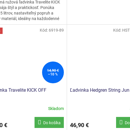
á ružová ľadvinka Travelite KICK
ája štýl a praktickosť. Ponúka
5 litrov, nastaviteľný popruh a
 materiál, ideálny na každodenné
y.
Kód:
6919-89
Kód:
HST
a
14,90 €
–10 %
nka Travelite KICK OFF
Ľadvinka Hedgren String Jun
Skladom
Do košíka
Do
0 €
46,90 €