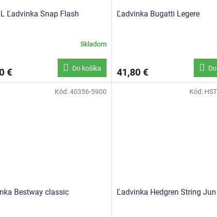
L Ľadvinka Snap Flash
Ľadvinka Bugatti Legere
Skladom
Do košíka
Do
0 €
41,80 €
Kód:
40356-5900
Kód:
HST
nka Bestway classic
Ľadvinka Hedgren String Jun