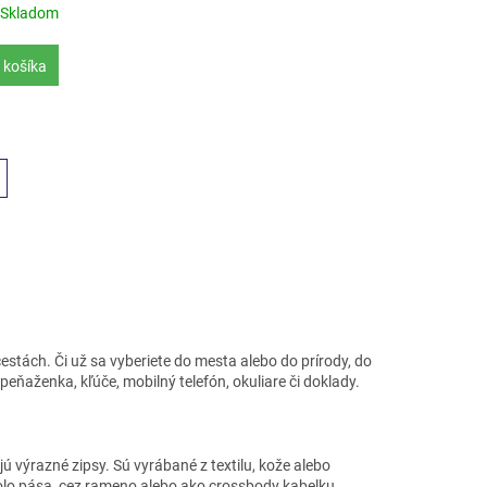
Skladom
 košíka
estách. Či už sa vyberiete do mesta alebo do prírody, do
peňaženka, kľúče, mobilný telefón, okuliare či doklady.
ú výrazné zipsy. Sú vyrábané z textilu, kože alebo
lo pása, cez rameno alebo ako crossbody kabelku.