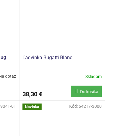
nug
Ľadvinka Bugatti Blanc
Na dotaz
Skladom
Do košíka
38,30 €
19041-01
Kód:
64217-3000
Novinka