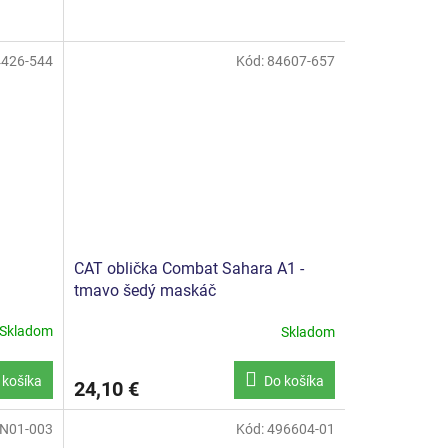
4426-544
Kód:
84607-657
CAT oblička Combat Sahara A1 -
tmavo šedý maskáč
Skladom
Skladom
 košíka
Do košíka
24,10 €
N01-003
Kód:
496604-01