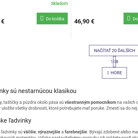
Skladom
Do košíka
Do
 €
46,90 €
NAČÍTAŤ 20 ĎALŠÍCH
S
1
8
t
O
r
v
HORE
á
l
n
á
k
d
o
nky sú nestarnúcou klasikou
a
v
c
a
y, taštičky a púzdra okolo pása sú
všestranným pomocníkom
na vašich c
i
n
 uložíte všetky drobnosti, ktoré potrebujete mať poruke. Zmestí sa do nej 
e
i
e
p
ke ľadvinky
r
v
ľadvinky sú
väčšie
,
výraznejšie
a
farebnejšie
. Bývajú zdobené alebo maj
k
kavých materiálov. Vďaka nastaviteľnému popruhu ich môžete nosiť oko