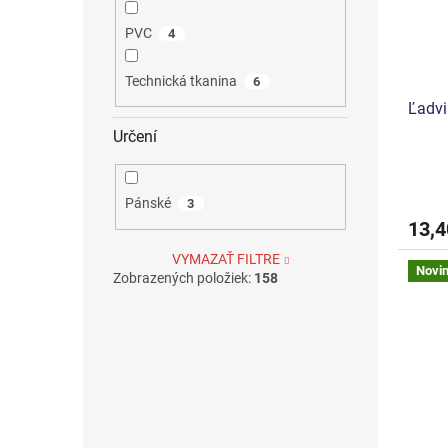
PVC
4
Technická tkanina
6
Ľadvi
Určení
Priem
hodno
Pánské
3
produ
13,4
je
5,0
VYMAZAŤ FILTRE
z
Novi
Zobrazených položiek:
158
5
hviezd