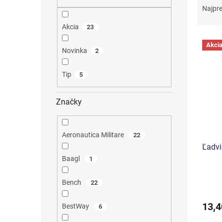
a
Najpr
d
Akcia
23
e
V
n
Akci
ý
i
Novinka
2
p
e
i
p
Tip
5
s
r
p
o
Značky
r
d
o
u
d
k
Aeronautica Militare
22
u
t
Ľadvi
k
o
t
v
Baagl
1
o
v
Bench
22
13,4
BestWay
6