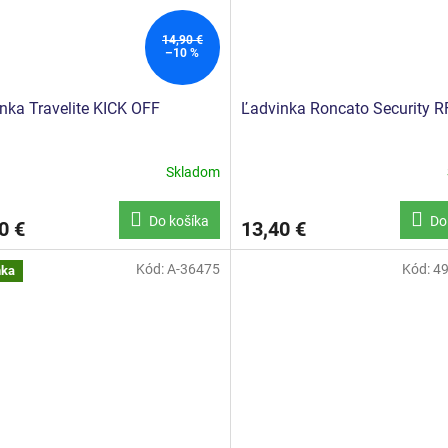
14,90 €
–10 %
nka Travelite KICK OFF
Ľadvinka Roncato Security R
Skladom
erné
tenie
ktu
Do košíka
Do
0 €
13,40 €
Kód:
A-36475
Kód:
4
nka
ičiek.