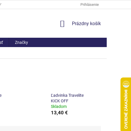
OV
PREČO NAKÚPIŤ U NÁS
ČASTO KLADENÉ OTÁZKY
Prihlásenie
AKO 
NÁKUPNÝ
Prázdny košík
KOŠÍK
sť
Značky
e
Ľadvinka Travelite
KICK OFF
Skladom
13,40 €