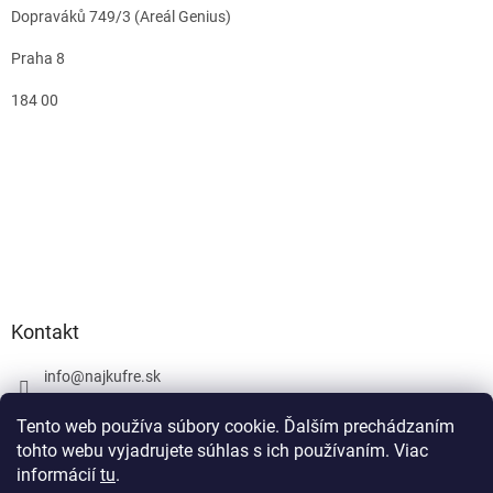
Dopraváků 749/3 (Areál Genius)
Praha 8
184 00
Kontakt
info
@
najkufre.sk
+420 734 212 086
Tento web používa súbory cookie. Ďalším prechádzaním
Facebook
tohto webu vyjadrujete súhlas s ich používaním. Viac
informácií
tu
.