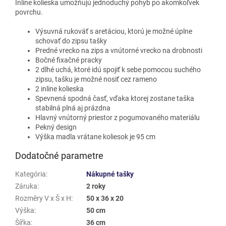
Inline kolieska umožňujú jednoduchý pohyb po akomkoľvek
povrchu.
Výsuvná rukoväť s aretáciou, ktorú je možné úplne
schovať do zipsu tašky
Predné vrecko na zips a vnútorné vrecko na drobnosti
Bočné fixačné pracky
2 dlhé uchá, ktoré idú spojiť k sebe pomocou suchého
zipsu, tašku je možné nosiť cez rameno
2 inline kolieska
Spevnená spodná časť, vďaka ktorej zostane taška
stabilná plná aj prázdna
Hlavný vnútorný priestor z pogumovaného materiálu
Pekný design
Výška madla vrátane koliesok je 95 cm
Dodatočné parametre
Kategória
:
Nákupné tašky
Záruka
:
2 roky
Rozměry V x Š x H
:
50 x 36 x 20
Výška
:
50 cm
Šířka
:
36 cm