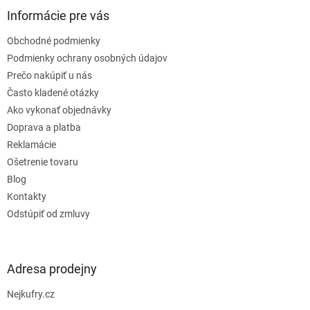
ä
Informácie pre vás
t
Obchodné podmienky
i
e
Podmienky ochrany osobných údajov
Prečo nakúpiť u nás
Často kladené otázky
Ako vykonať objednávky
Doprava a platba
Reklamácie
Ošetrenie tovaru
Blog
Kontakty
Odstúpiť od zmluvy
Adresa prodejny
Nejkufry.cz