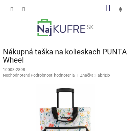
Prejsť
NÁKU
na
obsah
KOŠÍK
Nákupná taška na kolieskach PUNTA
Wheel
10008-2898
Priemerné
Neohodnotené
Podrobnosti hodnotenia
Značka:
Fabrizio
hodnotenie
produktu
je
0,0
z
5
hviezdičiek.