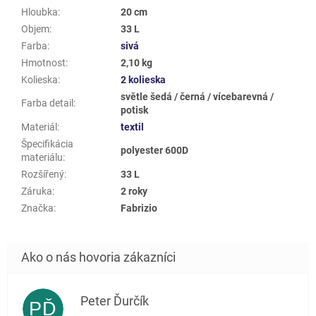
Hloubka
:
20 cm
Objem
:
33 L
Farba
:
sivá
Hmotnost
:
2,10 kg
Kolieska
:
2 kolieska
světle šedá / černá / vícebarevná /
Farba detail
:
potisk
Materiál
:
textil
Špecifikácia
polyester 600D
materiálu
:
Rozšířený
:
33 L
Záruka
:
2 roky
Značka
:
Fabrizio
Peter Ďurčík
PĎ
Hodnotenie obchodu je 5 z 5 hviezdičiek.