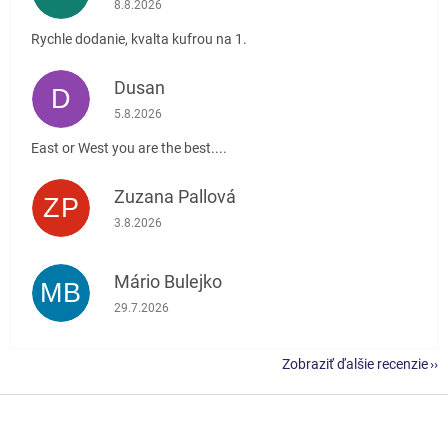
8.8.2026
Rychle dodanie, kvalta kufrou na 1.
Dusan
D
Hodnotenie obchodu je 5 z 5 hviezdičiek.
5.8.2026
East or West you are the best....
Zuzana Pallová
ZP
Hodnotenie obchodu je 5 z 5 hviezdičiek.
3.8.2026
Mário Bulejko
MB
Hodnotenie obchodu je 5 z 5 hviezdičiek.
29.7.2026
Zobraziť ďalšie recenzie
Z
á
p