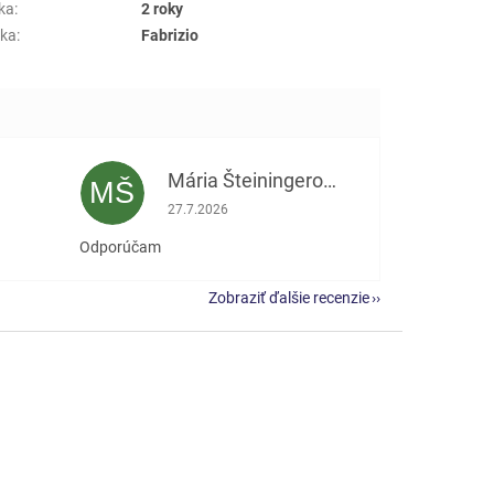
ka
:
2 roky
ka
:
Fabrizio
Mária Šteiningerová
MŠ
e 5 z 5 hviezdičiek.
Hodnotenie obchodu je 5 z 5 hviezdičiek.
27.7.2026
Odporúčam
Zobraziť ďalšie recenzie