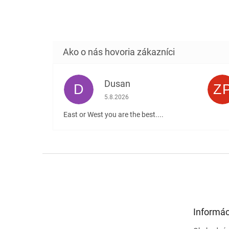
Dusan
D
Z
Hodnotenie obchodu je 5 z 5 hviezdičiek
5.8.2026
East or West you are the best....
Z
á
p
ä
t
Informác
i
e