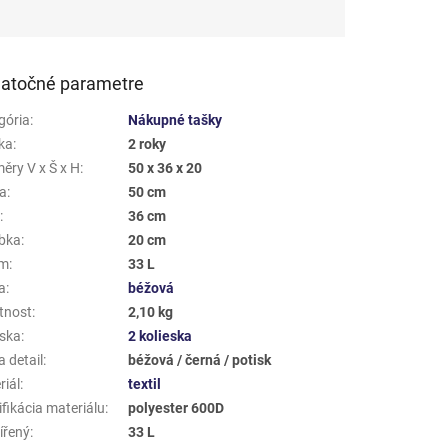
atočné parametre
gória
:
Nákupné tašky
ka
:
2 roky
ěry V x Š x H
:
50 x 36 x 20
a
:
50 cm
a
:
36 cm
bka
:
20 cm
em
:
33 L
a
:
béžová
tnost
:
2,10 kg
eska
:
2 kolieska
 detail
:
béžová / černá / potisk
riál
:
textil
fikácia materiálu
:
polyester 600D
ířený
:
33 L