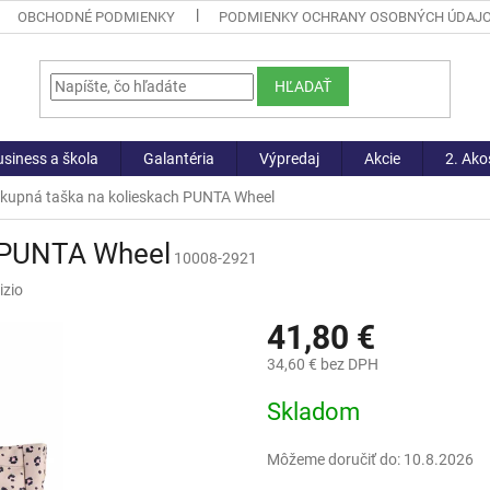
OBCHODNÉ PODMIENKY
PODMIENKY OCHRANY OSOBNÝCH ÚDAJ
HĽADAŤ
siness a škola
Galantéria
Výpredaj
Akcie
2. Ako
kupná taška na kolieskach PUNTA Wheel
h PUNTA Wheel
10008-2921
izio
41,80 €
34,60 € bez DPH
Jednotková
Skladom
cena:
Môžeme doručiť do:
10.8.2026