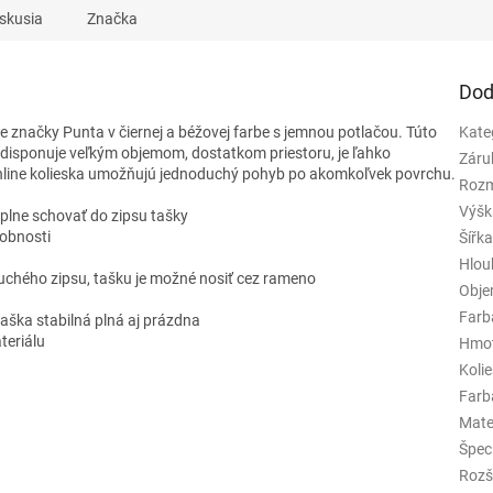
skusia
Značka
Dod
 značky Punta v čiernej a béžovej farbe s jemnou potlačou. Túto
Kate
, disponuje veľkým objemom, dostatkom priestoru, je ľahko
Záru
Inline kolieska umožňujú jednoduchý pohyb po akomkoľvek povrchu.
Rozm
Výšk
plne schovať do zipsu tašky
robnosti
Šířk
Hlou
suchého zipsu, tašku je možné nosiť cez rameno
Obj
Farb
aška stabilná plná aj prázdna
teriálu
Hmo
Koli
Farba
Mate
Špeci
Rozš