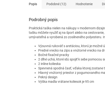
Popis
Podobné (12)
Hodnotenie
Di
Podrobný popis
Praktická taška nielen na nákupy v modernom dizajne
tašku môžete využiť aj na šport alebo na cestovanie
umývateľná a vyrobená zo zosilneného polyesteru. 
Výsuvná rukoväť s aretáciou, ktorú je možné ú
Predné vrecko na zips a vnútorné vrecko na d
Bočné fixačné pracky
2 dlhé uchá, ktoré idú spojiť k sebe pomocou 
2 inline kolieska
Spevnená spodná časť, vďaka ktorej zostane t
Hlavný vnútorný priestor z pogumovaného ma
Pekný design
Výška madla vrátane koliesok je 95 cm