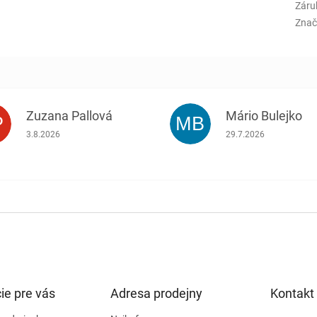
Záru
Znač
Zuzana Pallová
Mário Bulejko
P
MB
.
Hodnotenie obchodu je 5 z 5 hviezdičiek.
Hodnotenie obchodu j
3.8.2026
29.7.2026
ie pre vás
Adresa prodejny
Kontakt