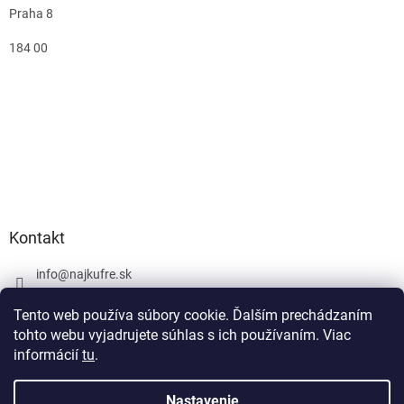
Praha 8
184 00
Kontakt
info
@
najkufre.sk
+420 734 212 086
Tento web používa súbory cookie. Ďalším prechádzaním
Facebook
tohto webu vyjadrujete súhlas s ich používaním. Viac
informácií
tu
.
Nastavenie