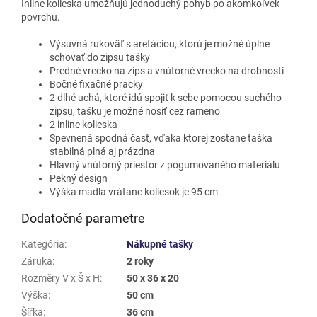
Inline kolieska umožňujú jednoduchý pohyb po akomkoľvek
povrchu.
Výsuvná rukoväť s aretáciou, ktorú je možné úplne
schovať do zipsu tašky
Predné vrecko na zips a vnútorné vrecko na drobnosti
Bočné fixačné pracky
2 dlhé uchá, ktoré idú spojiť k sebe pomocou suchého
zipsu, tašku je možné nosiť cez rameno
2 inline kolieska
Spevnená spodná časť, vďaka ktorej zostane taška
stabilná plná aj prázdna
Hlavný vnútorný priestor z pogumovaného materiálu
Pekný design
Výška madla vrátane koliesok je 95 cm
Dodatočné parametre
Kategória
:
Nákupné tašky
Záruka
:
2 roky
Rozměry V x Š x H
:
50 x 36 x 20
Výška
:
50 cm
Šířka
:
36 cm