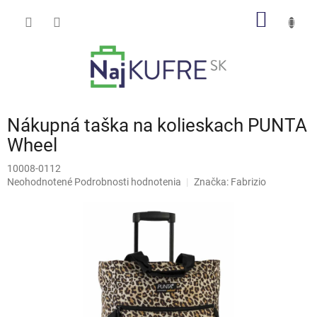
Prejsť
NÁKU
na
obsah
KOŠÍK
Nákupná taška na kolieskach PUNTA
Wheel
10008-0112
Priemerné
Neohodnotené
Podrobnosti hodnotenia
Značka:
Fabrizio
hodnotenie
produktu
je
0,0
z
5
hviezdičiek.