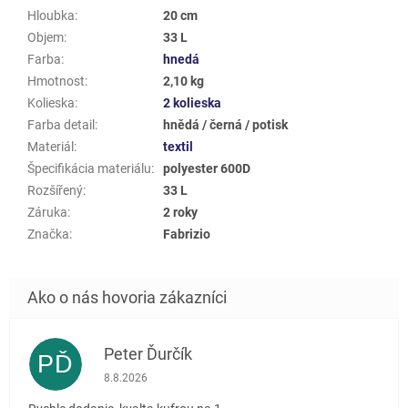
Hloubka
:
20 cm
Objem
:
33 L
Farba
:
hnedá
Hmotnost
:
2,10 kg
Kolieska
:
2 kolieska
Farba detail
:
hnědá / černá / potisk
Materiál
:
textil
Špecifikácia materiálu
:
polyester 600D
Rozšířený
:
33 L
Záruka
:
2 roky
Značka
:
Fabrizio
Peter Ďurčík
PĎ
Hodnotenie obchodu je 5 z 5 hviezdičiek.
8.8.2026