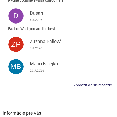
Rychle dodanie, kvalta kufrou na 1.
Dusan
D
Hodnotenie obchodu je 5 z 5 hviezdičiek.
5.8.2026
East or West you are the best....
Zuzana Pallová
ZP
Hodnotenie obchodu je 5 z 5 hviezdičiek.
3.8.2026
Mário Bulejko
MB
Hodnotenie obchodu je 5 z 5 hviezdičiek.
29.7.2026
Zobraziť ďalšie recenzie
Z
á
p
ä
Informácie pre vás