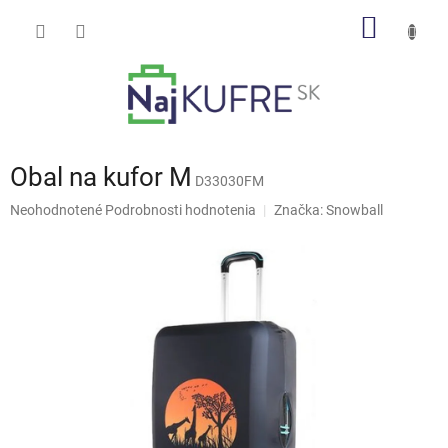
Prejsť
NÁKU
na
obsah
KOŠÍK
Obal na kufor M
D33030FM
Priemerné
Neohodnotené
Podrobnosti hodnotenia
Značka:
Snowball
hodnotenie
produktu
je
0,0
z
5
hviezdičiek.