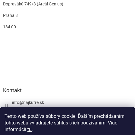
Dopraváků 749/3 (Areál Genius)
Praha 8
184 00
Kontakt
info
@
najkufre.sk
+420 734 212 086
Tento web používa súbory cookie. Ďalším prechádzaním
Facebook
tohto webu vyjadrujete súhlas s ich používaním. Viac
informácií
tu
.