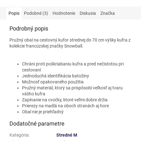
Popis
Podobné (3)
Hodnotenie
Diskusia
Značka
Podrobný popis
Pružný obal na cestovný kufor strednej do 70 cm výšky kufra z
kolekcie francúzskej značky Snowball.
Chráni proti poškriabaniu kufra a pred nečistotou pri
cestovaní
Jednoduchá identifikácia batožiny
Možnosť opakovaného použitia
Pružný materiál, ktorý sa prispôsobí veľkosť aj tvaru
vášho kufra
Zapínanie na cvočky, ktoré veľmi dobre držia
Prierezy na madlá na oboch stranách aj hore
Obal nie je priehľadný
Dodatočné parametre
Kategória
:
Stredné M