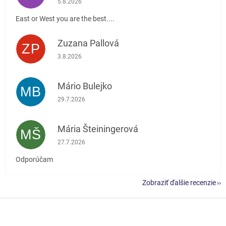
5.8.2026
East or West you are the best....
Zuzana Pallová
ZP
Hodnotenie obchodu je 5 z 5 hviezdičiek.
3.8.2026
Mário Bulejko
MB
Hodnotenie obchodu je 5 z 5 hviezdičiek.
29.7.2026
Mária Šteiningerová
MŠ
Hodnotenie obchodu je 5 z 5 hviezdičiek.
27.7.2026
Odporúčam
Zobraziť ďalšie recenzie
Z
á
p