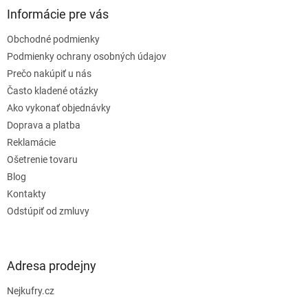
ä
Informácie pre vás
t
Obchodné podmienky
i
e
Podmienky ochrany osobných údajov
Prečo nakúpiť u nás
Často kladené otázky
Ako vykonať objednávky
Doprava a platba
Reklamácie
Ošetrenie tovaru
Blog
Kontakty
Odstúpiť od zmluvy
Adresa prodejny
Nejkufry.cz