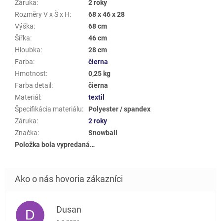
Záruka
:
2 roky
Rozměry V x Š x H
:
68 x 46 x 28
Výška
:
68 cm
Šířka
:
46 cm
Hloubka
:
28 cm
Farba
:
čierna
Hmotnost
:
0,25 kg
Farba detail
:
čierna
Materiál
:
textil
Špecifikácia materiálu
:
Polyester / spandex
Záruka
:
2 roky
Značka
:
Snowball
Položka bola vypredaná…
Dusan
D
Hodnotenie obchodu je 5 z 5 hviezdičiek.