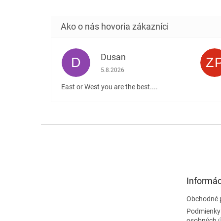
Dusan
D
Z
Hodnotenie obchodu je 5 z 5 hviezdičiek
5.8.2026
East or West you are the best....
Z
á
p
ä
t
Informác
i
e
Obchodné 
Podmienky
osobných 