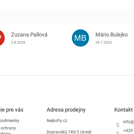
Zuzana Pallová
Mário Bulejko
P
MB
.
Hodnotenie obchodu je 5 z 5 hviezdičiek.
Hodnotenie obchodu j
3.8.2026
29.7.2026
ie pre vás
Adresa prodejny
Kontakt
podmienky
Nejkufry.cz
info
 ochrany
+420 
Dopraváků 749/3 (Areál
údajov