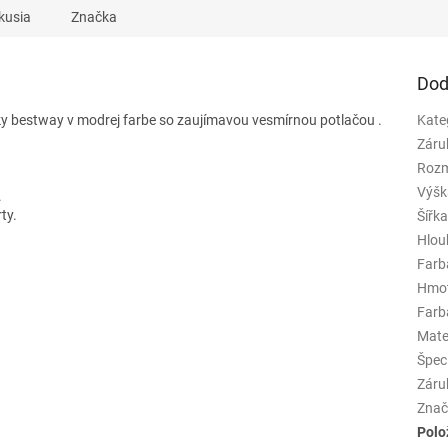
kusia
Značka
Dod
ky bestway v modrej farbe
so zaujímavou vesmírnou potlačou
.
Kate
Záru
Rozm
Výšk
.
ty.
Šířk
Hlou
Farb
Hmo
Farba
Mate
Špeci
Záru
Znač
Polo