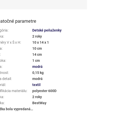
atočné parametre
gória
:
Detské peňaženky
ka
:
2 roky
ěry V x Š x H
:
10 x 14 x 1
a
:
10 cm
a
:
14 cm
bka
:
1 cm
a
:
modrá
tnost
:
0,15 kg
 detail
:
modrá
riál
:
textil
fikácia materiálu
:
polyester 600D
ka
:
2 roky
ka
:
BestWay
žka bola vypredaná…