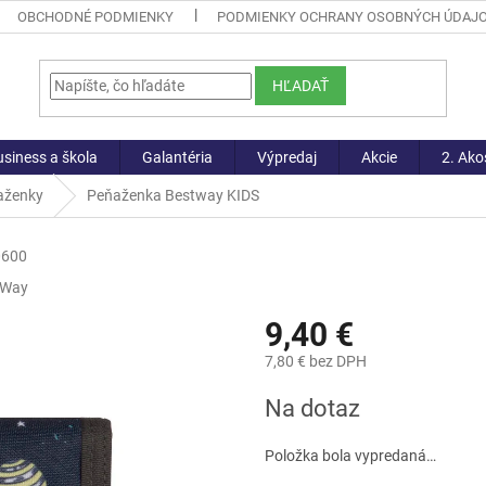
OBCHODNÉ PODMIENKY
PODMIENKY OCHRANY OSOBNÝCH ÚDAJ
HĽADAŤ
siness a škola
Galantéria
Výpredaj
Akcie
2. Ako
aženky
Peňaženka Bestway KIDS
0600
tWay
9,40 €
7,80 € bez DPH
Jednotková
Na dotaz
cena:
Položka bola vypredaná…