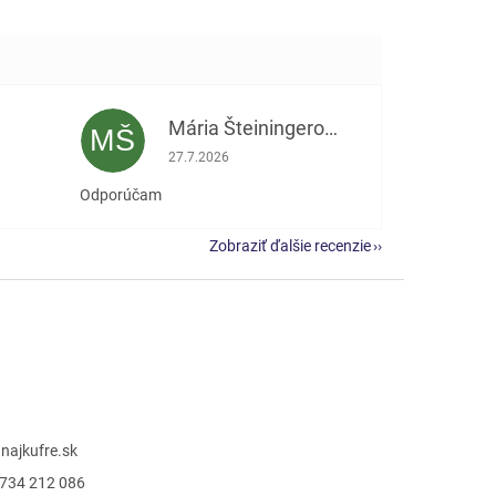
Mária Šteiningerová
MŠ
e 5 z 5 hviezdičiek.
Hodnotenie obchodu je 5 z 5 hviezdičiek.
27.7.2026
Odporúčam
Zobraziť ďalšie recenzie
@
najkufre.sk
734 212 086