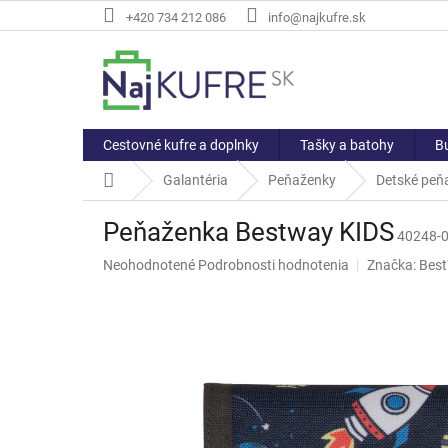
Prejsť
+420 734 212 086
info@najkufre.sk
na
obsah
Cestovné kufre a doplnky
Tašky a batohy
Bu
Domov
Galantéria
Peňaženky
Detské peň
Peňaženka Bestway KIDS
40248-
Priemerné
Neohodnotené
Podrobnosti hodnotenia
Značka:
Bes
hodnotenie
produktu
je
0,0
z
5
hviezdičiek.