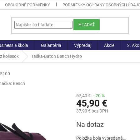
OBCHODNÉ PODMIENKY
PODMIENKY OCHRANY OSOBNÝCH ÚDAJ
HĽADAŤ
siness a škola
Galantéria
Výpredaj
Akcie
2. Ako
z koliesok
Taška-Batoh Bench Hydro
-5100
načka:
Bench
57,40 €
–20 %
45,90 €
37,90 € bez DPH
Jednotková
Na dotaz
cena:
Položka bola vypredaná…