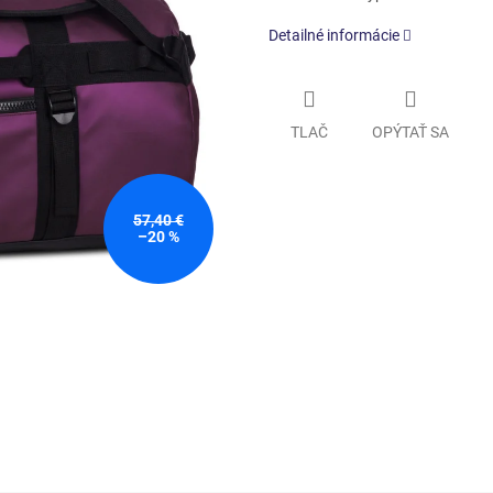
Detailné informácie
TLAČ
OPÝTAŤ SA
57,40 €
–20 %