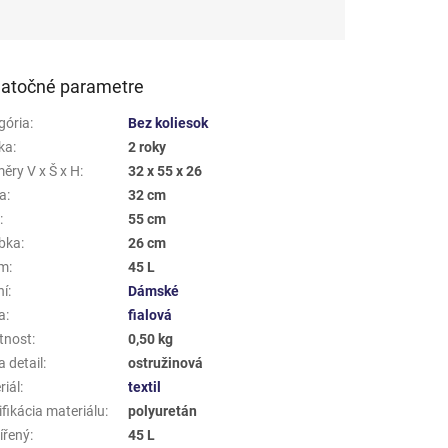
atočné parametre
gória
:
Bez koliesok
ka
:
2 roky
ěry V x Š x H
:
32 x 55 x 26
a
:
32 cm
a
:
55 cm
bka
:
26 cm
em
:
45 L
ní
:
Dámské
a
:
fialová
tnost
:
0,50 kg
 detail
:
ostružinová
riál
:
textil
fikácia materiálu
:
polyuretán
ířený
:
45 L