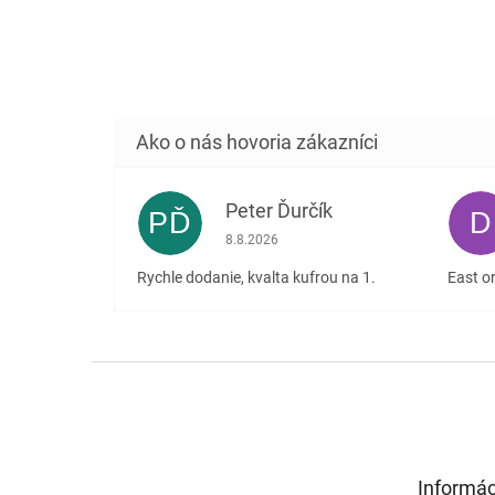
Peter Ďurčík
PĎ
D
Hodnotenie obchodu je 5 z 5 hviezdičiek
8.8.2026
Rychle dodanie, kvalta kufrou na 1.
East or
Z
á
p
ä
t
Informác
i