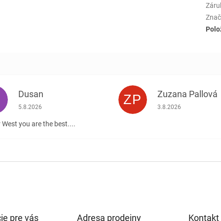
Záru
Znač
Polo
Dusan
Zuzana Pallová
ZP
.
Hodnotenie obchodu je 5 z 5 hviezdičiek.
Hodnotenie obchodu j
5.8.2026
3.8.2026
 West you are the best....
ie pre vás
Adresa prodejny
Kontakt