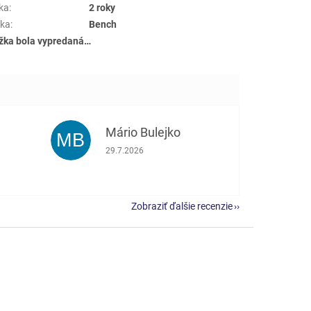
ka
:
2 roky
ka
:
Bench
žka bola vypredaná…
Mário Bulejko
MB
e 5 z 5 hviezdičiek.
Hodnotenie obchodu je 5 z 5 hviezdičiek.
29.7.2026
Zobraziť ďalšie recenzie