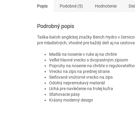
Popis
Podobné (5)
Hodnotenie
Dis
Podrobný popis
Taška-batoh anglickej značky Bench Hydro
v černico
pre mladistvých, vhodné pre každý deň aj na cestova
Madlá na nosenie v ruke aj na chrbte
Veľké hlavné vrecko s dvojcestným zipsom
Popruhy na nosenie na chrbte s regulovateľno
Vrecko na zips na prednej strane.
Sieťované vnútorné vrecko na zips
Odolný nepremokavý materiál
Uchá pre navlečenie na trolej kufra
Sťahovacie pásy
Krásny moderný design