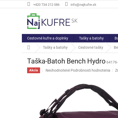
Prejsť
+420 734 212 086
info@najkufre.sk
na
obsah
Cestovné kufre a doplnky
Tašky a batohy
Bu
Domov
Tašky a batohy
Cestovné tašky
Be
Taška-Batoh Bench Hydro
64176
Priemerné
Neohodnotené
Podrobnosti hodnotenia
Z
Akcia
hodnotenie
produktu
je
0,0
z
5
hviezdičiek.