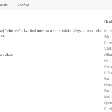
kusia
Značka
Dod
vej farbe
, veľmi kvalitná novinka a kombinácia tašky/batohu nielen
Kate
nie.
Záru
Rozm
Výšk
u dĺžkou
Šířk
Hlou
Obj
Urče
Farb
Hmo
Farba
Mate
Špeci
Rozš