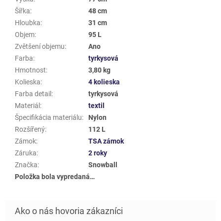
Šířka
:
48 cm
Hloubka
:
31 cm
Objem
:
95 L
Zvětšení objemu
:
Ano
Farba
:
tyrkysová
Hmotnost
:
3,80 kg
Kolieska
:
4 kolieska
Farba detail
:
tyrkysová
Materiál
:
textil
Špecifikácia materiálu
:
Nylon
Rozšířený
:
112 L
Zámok
:
TSA zámok
Záruka
:
2 roky
Značka
:
Snowball
Položka bola vypredaná…