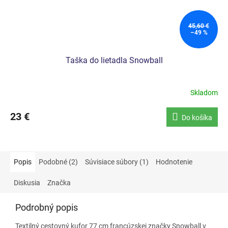
45,60 €
–49 %
Taška do lietadla Snowball
Skladom
23 €
Do košíka
Popis
Podobné (2)
Súvisiace súbory (1)
Hodnotenie
Diskusia
Značka
Podrobný popis
Textilný cestovný kufor 77 cm francúzskej značky Snowball v