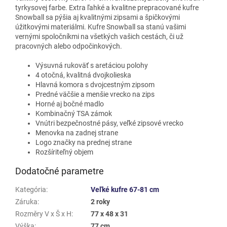
tyrkysovej farbe. Extra ľahké a kvalitne prepracované kufre
Snowball sa pýšia aj kvalitnými zipsami a špičkovými
úžitkovými materiálmi. Kufre Snowball sa stanú vašimi
vernými spoločníkmi na všetkých vašich cestách, či už
pracovných alebo odpočinkových.
Výsuvná rukoväť s aretáciou polohy
4 otočná, kvalitná dvojkolieska
Hlavná komora s dvojcestným zipsom
Predné väčšie a menšie vrecko na zips
Horné aj bočné madlo
Kombinačný TSA zámok
Vnútri bezpečnostné pásy, veľké zipsové vrecko
Menovka na zadnej strane
Logo značky na prednej strane
Rozšíriteľný objem
Dodatočné parametre
Kategória
:
Veľké kufre 67-81 cm
Záruka
:
2 roky
Rozměry V x Š x H
:
77 x 48 x 31
Výška
:
77 cm