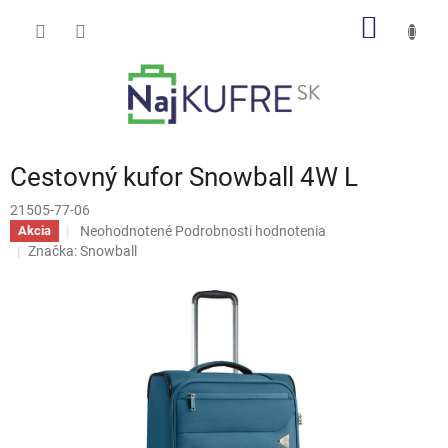
Prejsť
NÁKU
na
obsah
KOŠÍK
Cestovný kufor Snowball 4W L
21505-77-06
Priemerné
Neohodnotené
Podrobnosti hodnotenia
Akcia
hodnotenie
Značka:
Snowball
produktu
je
0,0
z
5
hviezdičiek.