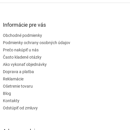
Z
á
p
ä
Informácie pre vás
t
Obchodné podmienky
i
e
Podmienky ochrany osobných údajov
Prečo nakúpiť u nás
Často kladené otázky
Ako vykonať objednávky
Doprava a platba
Reklamácie
Ošetrenie tovaru
Blog
Kontakty
Odstúpiť od zmluvy