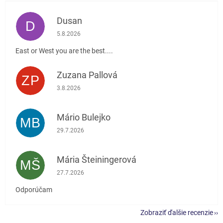
Dusan
D
Hodnotenie obchodu je 5 z 5 hviezdičiek.
5.8.2026
East or West you are the best....
Zuzana Pallová
ZP
Hodnotenie obchodu je 5 z 5 hviezdičiek.
3.8.2026
Mário Bulejko
MB
Hodnotenie obchodu je 5 z 5 hviezdičiek.
29.7.2026
Mária Šteiningerová
MŠ
Hodnotenie obchodu je 5 z 5 hviezdičiek.
27.7.2026
Odporúčam
Zobraziť ďalšie recenzie