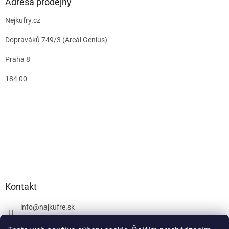
Adresa prodejny
Nejkufry.cz
Dopraváků 749/3 (Areál Genius)
Praha 8
184 00
Kontakt
info
@
najkufre.sk
+420 734 212 086