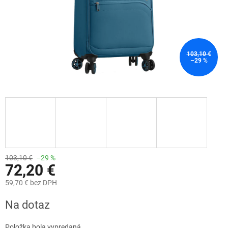
103,10 €
–29 %
103,10 €
–29 %
72,20 €
59,70 € bez DPH
Jednotková
Na dotaz
cena:
Položka bola vypredaná…