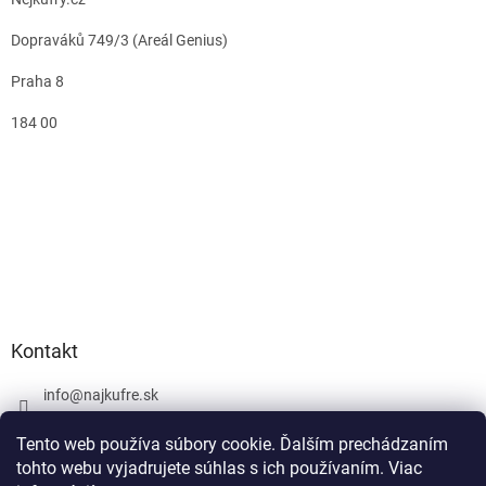
Dopraváků 749/3 (Areál Genius)
Praha 8
184 00
Kontakt
info
@
najkufre.sk
+420 734 212 086
Tento web používa súbory cookie. Ďalším prechádzaním
Facebook
tohto webu vyjadrujete súhlas s ich používaním. Viac