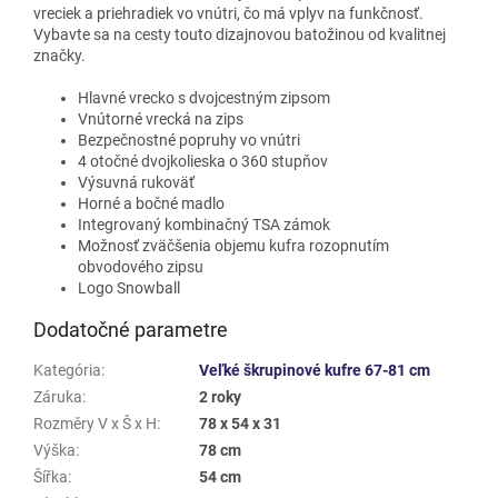
vreciek a priehradiek vo vnútri, čo má vplyv na funkčnosť.
Vybavte sa na cesty touto dizajnovou batožinou od kvalitnej
značky.
Hlavné vrecko s dvojcestným zipsom
Vnútorné vrecká na zips
Bezpečnostné popruhy vo vnútri
4 otočné dvojkolieska o 360 stupňov
Výsuvná rukoväť
Horné a bočné madlo
Integrovaný kombinačný TSA zámok
Možnosť zväčšenia objemu kufra rozopnutím
obvodového zipsu
Logo Snowball
Dodatočné parametre
Kategória
:
Veľké škrupinové kufre 67-81 cm
Záruka
:
2 roky
Rozměry V x Š x H
:
78 x 54 x 31
Výška
:
78 cm
Šířka
:
54 cm