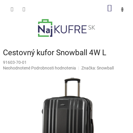
Prejsť
NÁKU
na
obsah
KOŠÍK
Cestovný kufor Snowball 4W L
91603-70-01
Priemerné
Neohodnotené
Podrobnosti hodnotenia
Značka:
Snowball
hodnotenie
produktu
je
0,0
z
5
hviezdičiek.