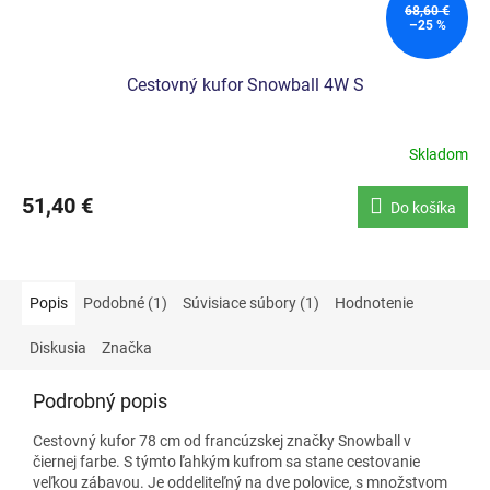
68,60 €
–25 %
Cestovný kufor Snowball 4W S
Skladom
51,40 €
Do košíka
Popis
Podobné (1)
Súvisiace súbory (1)
Hodnotenie
Diskusia
Značka
Podrobný popis
Cestovný kufor 78 cm od
francúzskej
značky Snowball v
čiernej farbe. S týmto ľahkým kufrom sa stane cestovanie
veľkou zábavou. Je oddeliteľný na dve polovice, s množstvom