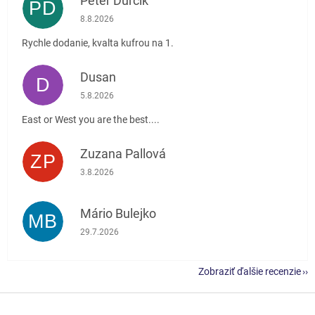
Peter Ďurčík
PĎ
Hodnotenie obchodu je 5 z 5 hviezdičiek.
8.8.2026
Rychle dodanie, kvalta kufrou na 1.
Dusan
D
Hodnotenie obchodu je 5 z 5 hviezdičiek.
5.8.2026
East or West you are the best....
Zuzana Pallová
ZP
Hodnotenie obchodu je 5 z 5 hviezdičiek.
3.8.2026
Mário Bulejko
MB
Hodnotenie obchodu je 5 z 5 hviezdičiek.
29.7.2026
Zobraziť ďalšie recenzie
Z