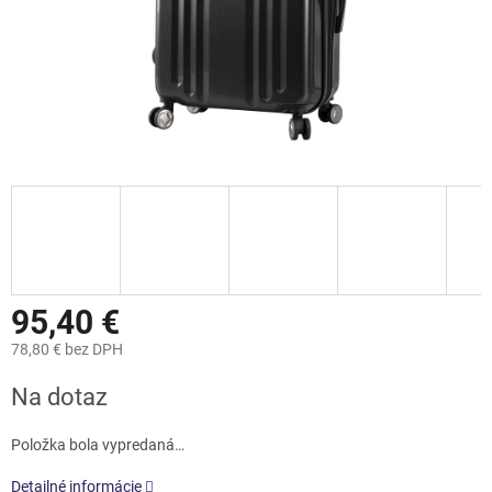
95,40 €
78,80 € bez DPH
Jednotková
Na dotaz
cena:
Položka bola vypredaná…
Detailné informácie