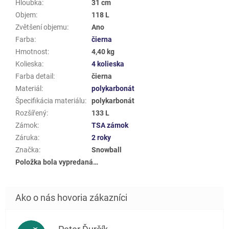
Hloubka
:
31 cm
Objem
:
118 L
Zvětšení objemu
:
Ano
Farba
:
čierna
Hmotnost
:
4,40 kg
Kolieska
:
4 kolieska
Farba detail
:
čierna
Materiál
:
polykarbonát
Špecifikácia materiálu
:
polykarbonát
Rozšířený
:
133 L
Zámok
:
TSA zámok
Záruka
:
2 roky
Značka
:
Snowball
Položka bola vypredaná…