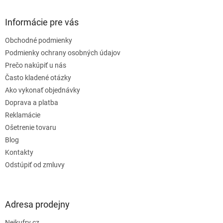
á
p
ä
Informácie pre vás
t
Obchodné podmienky
i
e
Podmienky ochrany osobných údajov
Prečo nakúpiť u nás
Často kladené otázky
Ako vykonať objednávky
Doprava a platba
Reklamácie
Ošetrenie tovaru
Blog
Kontakty
Odstúpiť od zmluvy
Adresa prodejny
Nejkufry.cz