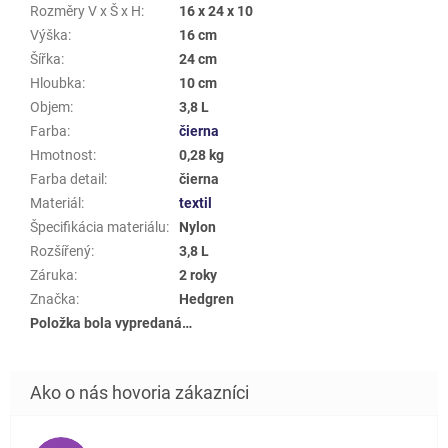
Rozměry V x Š x H
:
16 x 24 x 10
Výška
:
16 cm
Šířka
:
24 cm
Hloubka
:
10 cm
Objem
:
3,8 L
Farba
:
čierna
Hmotnost
:
0,28 kg
Farba detail
:
čierna
Materiál
:
textil
Špecifikácia materiálu
:
Nylon
Rozšířený
:
3,8 L
Záruka
:
2 roky
Značka
:
Hedgren
Položka bola vypredaná…