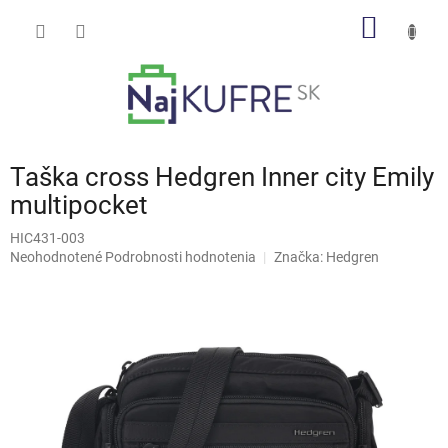
Prejsť
NÁKU
na
obsah
KOŠÍK
Taška cross Hedgren Inner city Emily
multipocket
HIC431-003
Priemerné
Neohodnotené
Podrobnosti hodnotenia
Značka:
Hedgren
hodnotenie
produktu
je
0,0
z
5
hviezdičiek.