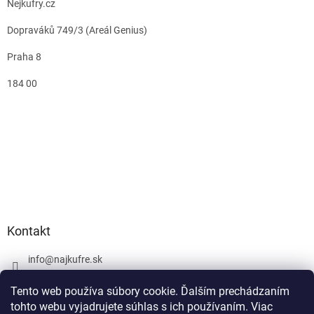
Nejkufry.cz
Dopraváků 749/3 (Areál Genius)
Praha 8
184 00
Kontakt
info
@
najkufre.sk
+420 734 212 086
Tento web používa súbory cookie. Ďalším prechádzaním
Facebook
tohto webu vyjadrujete súhlas s ich používaním. Viac