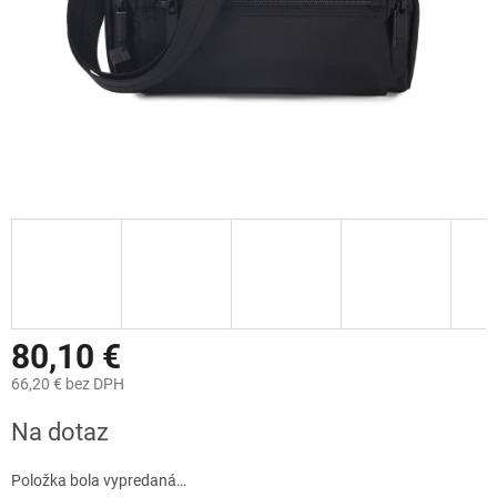
80,10 €
66,20 € bez DPH
Jednotková
Na dotaz
cena:
Položka bola vypredaná…