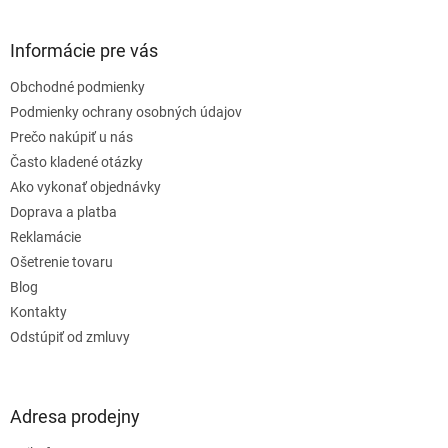
á
p
ä
Informácie pre vás
t
Obchodné podmienky
i
e
Podmienky ochrany osobných údajov
Prečo nakúpiť u nás
Často kladené otázky
Ako vykonať objednávky
Doprava a platba
Reklamácie
Ošetrenie tovaru
Blog
Kontakty
Odstúpiť od zmluvy
Adresa prodejny