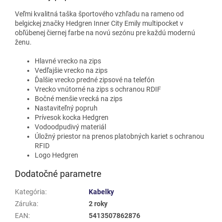
Veľmi kvalitná taška športového vzhľadu na rameno od
belgickej značky Hedgren Inner City Emily multipocket
v
obľúbenej čiernej farbe
na novú sezónu pre každú modernú
ženu.
Hlavné vrecko na zips
Vedľajšie vrecko na zips
Ďalšie vrecko predné zipsové na telefón
Vrecko vnútorné na zips s ochranou RDIF
Bočné menšie vrecká na zips
Nastaviteľný popruh
Prívesok kocka Hedgren
Vodoodpudivý materiál
Úložný priestor na prenos platobných kariet s ochranou
RFID
Logo Hedgren
Dodatočné parametre
Kategória
:
Kabelky
Záruka
:
2 roky
EAN
:
5413507862876