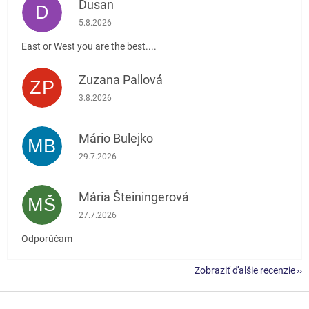
Dusan
D
Hodnotenie obchodu je 5 z 5 hviezdičiek.
5.8.2026
East or West you are the best....
Zuzana Pallová
ZP
Hodnotenie obchodu je 5 z 5 hviezdičiek.
3.8.2026
Mário Bulejko
MB
Hodnotenie obchodu je 5 z 5 hviezdičiek.
29.7.2026
Mária Šteiningerová
MŠ
Hodnotenie obchodu je 5 z 5 hviezdičiek.
27.7.2026
Odporúčam
Zobraziť ďalšie recenzie
Z