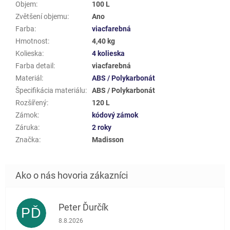
Objem
:
100 L
Zvětšení objemu
:
Ano
Farba
:
viacfarebná
Hmotnost
:
4,40 kg
Kolieska
:
4 kolieska
Farba detail
:
viacfarebná
Materiál
:
ABS / Polykarbonát
Špecifikácia materiálu
:
ABS / Polykarbonát
Rozšířený
:
120 L
Zámok
:
kódový zámok
Záruka
:
2 roky
Značka
:
Madisson
Peter Ďurčík
PĎ
Hodnotenie obchodu je 5 z 5 hviezdičiek.
8.8.2026