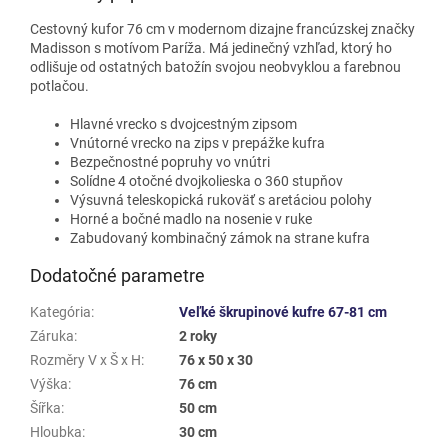
Cestovný kufor 76 cm v modernom dizajne francúzskej značky
Madisson s motívom Paríža. Má jedinečný vzhľad, ktorý ho
odlišuje od ostatných batožín svojou neobvyklou a farebnou
potlačou.
Hlavné vrecko s dvojcestným zipsom
Vnútorné vrecko na zips v prepážke kufra
Bezpečnostné popruhy vo vnútri
Solídne 4 otočné dvojkolieska o 360 stupňov
Výsuvná teleskopická rukoväť s aretáciou polohy
Horné a bočné madlo na nosenie v ruke
Zabudovaný kombinačný zámok na strane kufra
Dodatočné parametre
Kategória
:
Veľké škrupinové kufre 67-81 cm
Záruka
:
2 roky
Rozměry V x Š x H
:
76 x 50 x 30
Výška
:
76 cm
Šířka
:
50 cm
Hloubka
:
30 cm