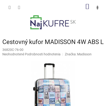
Prejsť
NÁKU
na
obsah
KOŠÍK
Cestovný kufor MADISSON 4W ABS L
36820C-76-00
Priemerné
Neohodnotené
Podrobnosti hodnotenia
Značka:
Madisson
hodnotenie
produktu
je
0,0
z
5
hviezdičiek.