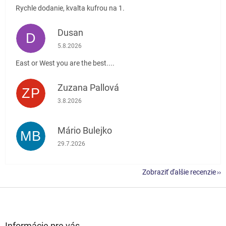
Rychle dodanie, kvalta kufrou na 1.
Dusan
D
Hodnotenie obchodu je 5 z 5 hviezdičiek.
5.8.2026
East or West you are the best....
Zuzana Pallová
ZP
Hodnotenie obchodu je 5 z 5 hviezdičiek.
3.8.2026
Mário Bulejko
MB
Hodnotenie obchodu je 5 z 5 hviezdičiek.
29.7.2026
Zobraziť ďalšie recenzie
Z
á
p
ä
Informácie pre vás