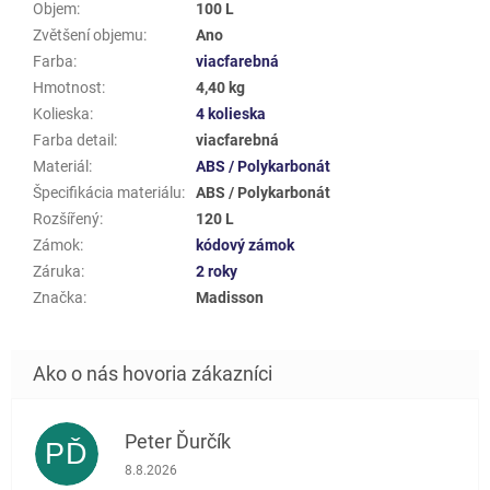
Objem
:
100 L
Zvětšení objemu
:
Ano
Farba
:
viacfarebná
Hmotnost
:
4,40 kg
Kolieska
:
4 kolieska
Farba detail
:
viacfarebná
Materiál
:
ABS / Polykarbonát
Špecifikácia materiálu
:
ABS / Polykarbonát
Rozšířený
:
120 L
Zámok
:
kódový zámok
Záruka
:
2 roky
Značka
:
Madisson
Peter Ďurčík
PĎ
Hodnotenie obchodu je 5 z 5 hviezdičiek.
8.8.2026