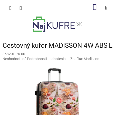
Prejsť
NÁKU
na
obsah
KOŠÍK
Cestovný kufor MADISSON 4W ABS L
36820E-76-00
Priemerné
Neohodnotené
Podrobnosti hodnotenia
Značka:
Madisson
hodnotenie
produktu
je
0,0
z
5
hviezdičiek.