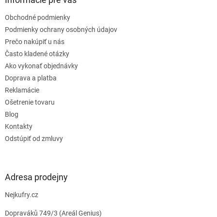
t
Obchodné podmienky
i
e
Podmienky ochrany osobných údajov
Prečo nakúpiť u nás
Často kladené otázky
Ako vykonať objednávky
Doprava a platba
Reklamácie
Ošetrenie tovaru
Blog
Kontakty
Odstúpiť od zmluvy
Adresa prodejny
Nejkufry.cz
Dopraváků 749/3 (Areál Genius)