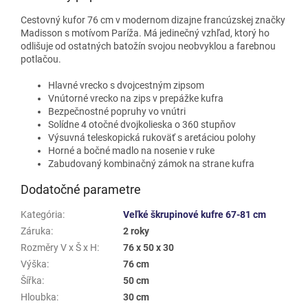
Cestovný kufor 76 cm v modernom dizajne francúzskej značky
Madisson s motívom Paríža. Má jedinečný vzhľad, ktorý ho
odlišuje od ostatných batožín svojou neobvyklou a farebnou
potlačou.
Hlavné vrecko s dvojcestným zipsom
Vnútorné vrecko na zips v prepážke kufra
Bezpečnostné popruhy vo vnútri
Solídne 4 otočné dvojkolieska o 360 stupňov
Výsuvná teleskopická rukoväť s aretáciou polohy
Horné a bočné madlo na nosenie v ruke
Zabudovaný kombinačný zámok na strane kufra
Dodatočné parametre
Kategória
:
Veľké škrupinové kufre 67-81 cm
Záruka
:
2 roky
Rozměry V x Š x H
:
76 x 50 x 30
Výška
:
76 cm
Šířka
:
50 cm
Hloubka
:
30 cm