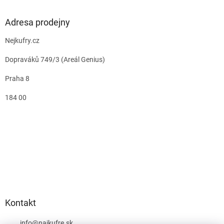
Adresa prodejny
Nejkufry.cz
Dopraváků 749/3 (Areál Genius)
Praha 8
184 00
Kontakt
info
@
najkufre.sk