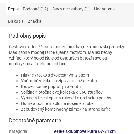
Popis
Podobné (12)
Súvisiace súbory (1)
Hodnotenie
Diskusia
Značka
Podrobný popis
Cestovný kufor 76 cm v modernom dizajne francúzskej značky
Madisson v modrej farbe s jeans motívom. Má jedinečný
vzhľad, ktorý ho odlišuje od ostatných batožín svojou
neobvyklou a farebnou potlačou.
Hlavné vrecko s dvojcestným zipsom
Vnútorné vrecko na zips v prepážke kufra
Bezpečnostné popruhy vo vnútri
Solídne 4 otočné dvojkolieska o 360 stupňov
Výsuvná teleskopická rukoväť s aretáciou polohy
Horné a bočné madlo na nosenie v ruke
Zabudovaný kombinačný zámok na strane kufra
Dodatočné parametre
Kategória
:
Veľké škrupinové kufre 67-81 cm