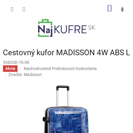
Prejsť
NÁKU
na
obsah
KOŠÍK
Cestovný kufor MADISSON 4W ABS L
36820D-76-00
Priemerné
Neohodnotené
Podrobnosti hodnotenia
Akcia
hodnotenie
Značka:
Madisson
produktu
je
0,0
z
5
hviezdičiek.