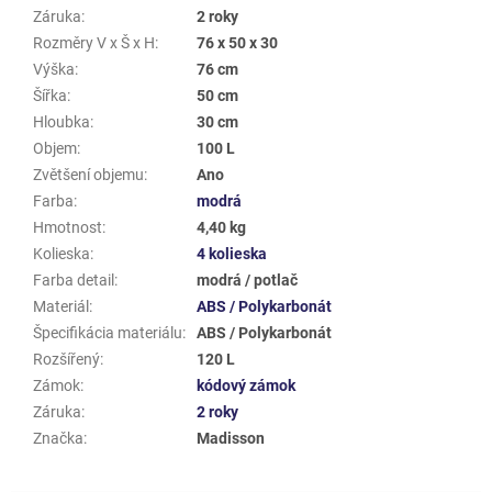
Záruka
:
2 roky
Rozměry V x Š x H
:
76 x 50 x 30
Výška
:
76 cm
Šířka
:
50 cm
Hloubka
:
30 cm
Objem
:
100 L
Zvětšení objemu
:
Ano
Farba
:
modrá
Hmotnost
:
4,40 kg
Kolieska
:
4 kolieska
Farba detail
:
modrá / potlač
Materiál
:
ABS / Polykarbonát
Špecifikácia materiálu
:
ABS / Polykarbonát
Rozšířený
:
120 L
Zámok
:
kódový zámok
Záruka
:
2 roky
Značka
:
Madisson