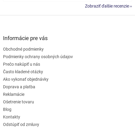
Zobraziť ďalšie recenzie
Z
á
p
ä
Informácie pre vás
t
Obchodné podmienky
i
e
Podmienky ochrany osobných údajov
Prečo nakúpiť u nás
Často kladené otázky
Ako vykonať objednávky
Doprava a platba
Reklamácie
Ošetrenie tovaru
Blog
Kontakty
Odstúpiť od zmluvy