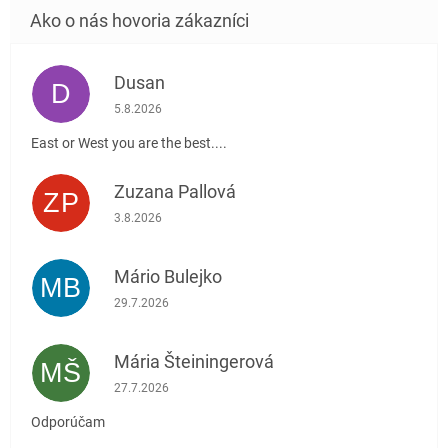
Dusan
D
Hodnotenie obchodu je 5 z 5 hviezdičiek.
5.8.2026
East or West you are the best....
Zuzana Pallová
ZP
Hodnotenie obchodu je 5 z 5 hviezdičiek.
3.8.2026
Mário Bulejko
MB
Hodnotenie obchodu je 5 z 5 hviezdičiek.
29.7.2026
Mária Šteiningerová
MŠ
Hodnotenie obchodu je 5 z 5 hviezdičiek.
27.7.2026
Odporúčam