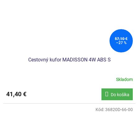
57,10 €
–27 %
Cestovný kufor MADISSON 4W ABS S
Skladom
41,40 €
Do košíka
Kód:
36820D-66-00