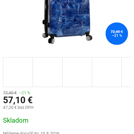
72,40 €
–21 %
72,40 €
–21 %
57,10 €
47,20 € bez DPH
Jednotková
Skladom
cena:
Môžeme doručiť do:
10.8.2026